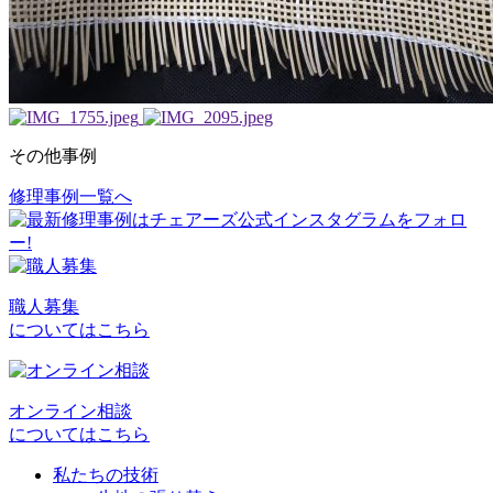
その他事例
修理事例一覧へ
投
稿
ナ
ビ
職人募集
についてはこちら
ゲ
ー
シ
オンライン相談
についてはこちら
ョ
私たちの技術
ン