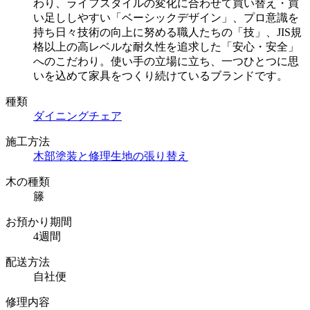
わり、ライフスタイルの変化に合わせて買い替え・買
い足ししやすい「ベーシックデザイン」、プロ意識を
持ち日々技術の向上に努める職人たちの「技」、JIS規
格以上の高レベルな耐久性を追求した「安心・安全」
へのこだわり。使い手の立場に立ち、一つひとつに思
いを込めて家具をつくり続けているブランドです。
種類
ダイニングチェア
施工方法
木部塗装と修理
生地の張り替え
木の種類
籐
お預かり期間
4週間
配送方法
自社便
修理内容