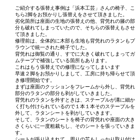
ご紹介する張替え事例は「浜本工芸」さんの椅子、こ
ちら2脚をお預かりし張替えをさせて頂きました。
劣化箇所は座面の生地の張替えの他、背凭れの籐の部
分も破れてしまっていたので、そちらの張替えもさせ
て頂きました。
修理前は、全体的に木部も生地も背凭れのラタンもブ
ラウンで統一された椅子でした。
背凭れは御覧の通り、すでに大きく破れてしまってガ
ムテープで補強している箇所もあります。
これはもう張替えでの修理になってしまいます
早速２脚をお預かりしまして、工房に持ち帰らせて頂
き修理開始です。
まずは座面のクッションをフレームから外し、背凭れ
部分のラタンの部分も剥がしていきました。
背凭れのラタンを外すときは、ステープルが溝に細か
く打ち付けられているので１本１本そのステープルを
外して、ラタンシートを剥がしていきます。
そして、ラタンのシートを椅子の背凭れや座面の大き
さくらいに一度粗裁ちし、そのシートを張っていきま
す。
シートが張り込まれて、周りの芯もしっかり取り付け