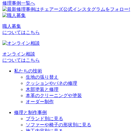
修理事例一覧へ
投
稿
ナ
職人募集
ビ
についてはこちら
ゲ
ー
オンライン相談
シ
についてはこちら
ョ
私たちの技術
生地の張り替え
ン
クッションやバネの修理
木部塗装と修理
本革のクリーニングや塗装
オーダー制作
修理と制作事例
ブランド別に見る
ソファーや椅子の形状別に見る
施工内容別に見る