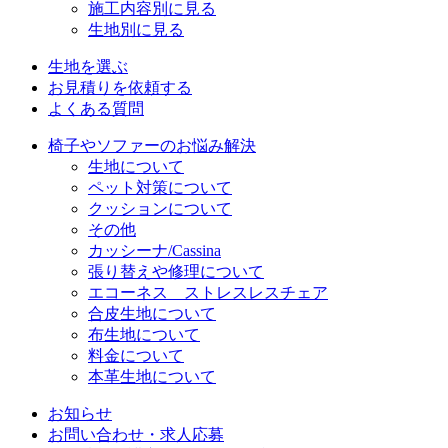
施工内容別に見る
生地別に見る
生地を選ぶ
お見積りを依頼する
よくある質問
椅子やソファーのお悩み解決
生地について
ペット対策について
クッションについて
その他
カッシーナ/Cassina
張り替えや修理について
エコーネス ストレスレスチェア
合皮生地について
布生地について
料金について
本革生地について
お知らせ
お問い合わせ・求人応募