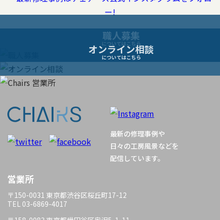
ゲ
ー
職人募集
についてはこちら
オンライン相談
シ
についてはこちら
ョ
ン
最新の修理事例や
日々の工房風景などを
配信しています。
営業所
〒150-0031 東京都渋谷区桜丘町17-12
TEL 03-6869-4017