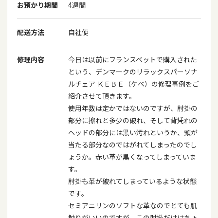
お預かり期間
4週間
配送方法
自社便
修理内容
今日は以前にフランスベットで購入された
という、デンマークのリラックスパーソナ
ルチェア ＫＥＢＥ（ケべ）の修理事例をご
紹介させて頂きます。
使用年数は定かではないのですが、肘掛の
部分に擦れと多少の破れ、そして背凭れの
ヘッドの部分には黒い汚れというか、頭が
当たる部分なのではがれてしまったのでし
ょうか。赤い革が黒くなってしまっていま
す。
肘掛も革が破れてしまっているような状態
です。
セミアニリンのソフトな革なのでとても肌
触りがいいのですが、この肘掛だけはちょ