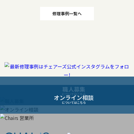
投
修理事例一覧へ
稿
ナ
ビ
ゲ
ー
職人募集
についてはこちら
オンライン相談
シ
についてはこちら
ョ
ン