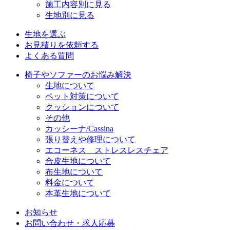
施工内容別に見る
生地別に見る
生地を選ぶ
お見積りを依頼する
よくある質問
椅子やソファーのお悩み解決
生地について
ペット対策について
クッションについて
その他
カッシーナ/Cassina
張り替えや修理について
エコーネス ストレスレスチェア
合皮生地について
布生地について
料金について
本革生地について
お知らせ
お問い合わせ・求人応募