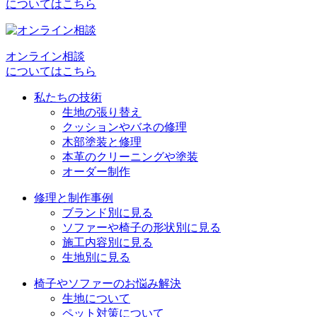
についてはこちら
ゲ
ー
シ
オンライン相談
についてはこちら
ョ
私たちの技術
ン
生地の張り替え
クッションやバネの修理
木部塗装と修理
本革のクリーニングや塗装
オーダー制作
修理と制作事例
ブランド別に見る
ソファーや椅子の形状別に見る
施工内容別に見る
生地別に見る
椅子やソファーのお悩み解決
生地について
ペット対策について