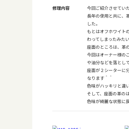
修理内容
今回ご紹介させてい
長年の使用と共に、
した。
もとはオフホワイト
わってしまったみた
座面のところは、革
今回はオーナー様の
や油分などを落とし
座面が２シーターに
なります＾＾
色味がハッキリと違
そして、座面の革の
色味が綺麗な状態に