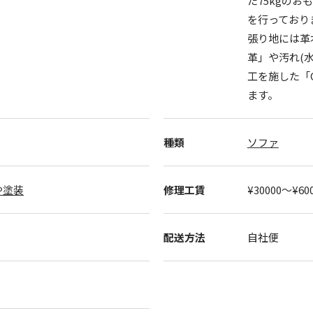
た75kgの
を行っており
張り地には革
革」や汚れ(
工を施した「
ます。
種類
ソファ
や塗装
修理工賃
¥30000〜¥60
配送方法
自社便