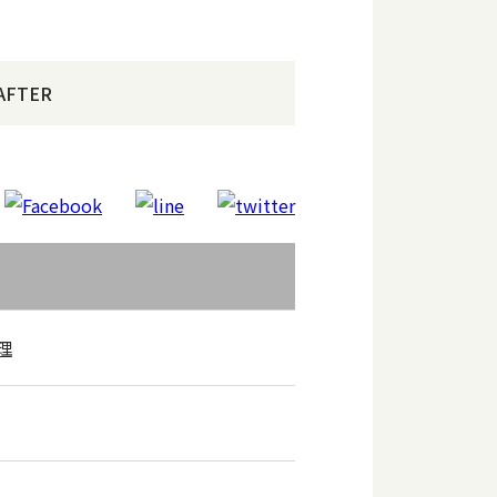
AFTER
理