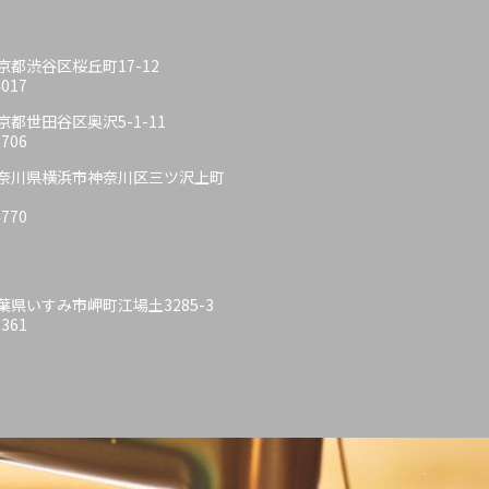
 東京都渋谷区桜丘町17-12
4017
 東京都世田谷区奥沢5-1-11
6706
6 神奈川県横浜市神奈川区三ツ沢上町
4770
 千葉県いすみ市岬町江場土3285-3
6361