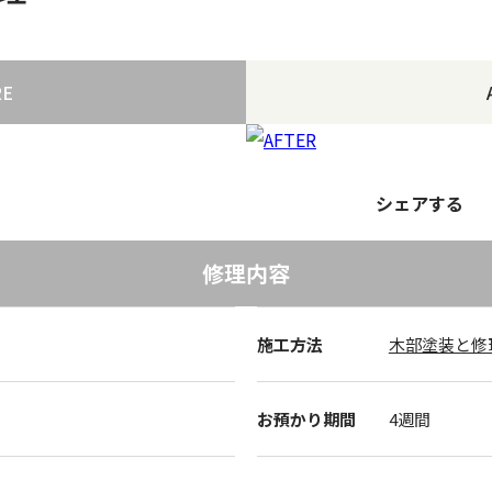
RE
シェアする
修理内容
施工方法
木部塗装と修
お預かり期間
4週間