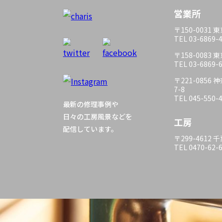
営業所
〒150-0031
TEL 03-6869-
〒158-0083
TEL 03-6869-
〒221-085
7-8
TEL 045-550-
最新の修理事例や
日々の工房風景などを
工房
配信しています。
〒299-4612
TEL 0470-62-