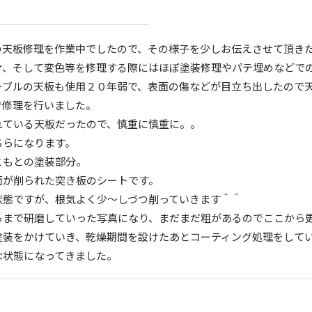
の天板修理を作業中でしたので、その様子を少しお伝えさせて頂き
け、そして変色等を修理する際にはほぼ塗装修理やパテ埋めなどで
ーブルの天板も使用２０年弱で、表面の傷などが目立ち出したので
で修理を行いました。
れている天板だったので、慎重に慎重に。。
ちらになります。
ともとの塗装部分。
面が削られた突き板のシートです。
状態ですが、根気よく少～しづつ削っていきます＾＾
ろまで研磨していった写真になり、まだまだ粗があるのでここから
塗装をかけていき、乾燥期間を設けたあとコーティング処理をして
な状態になってきました。