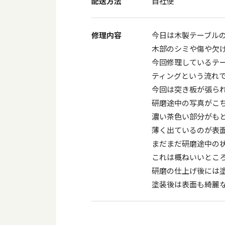
配送方法
自社便
修理内容
今日は木製テーブル
木部のシミや傷や欠
今回修理しているテ
ティングという流れ
今回は突き板が張ら
研磨途中の写真がこ
濃い茶色い部分がも
薄く出ているのが表
まだまだ研磨途中の
これは概ねいいとこ
研磨の仕上げ後には
塗装後は表面も綺麗