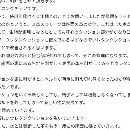
例のご紹介をさせて頂きます。
イニングチェアです。
子で、使用年数は４０年弱とのことでお伺いしましたが修理をする
なのかというと、３点あって一つは座面の革の劣化、これはまた本
えて、生地が綺麗になったとしても肝心のクッション部分がかなり
で、ウレタンクッションも傷んでいるはずなのでウレタンクッショ
ことで改善されると思います。
たれ部分の木部と接合部が外れてしまって、そこの修理になります
、座面の裏にある生地を剥がして表面の革を剥がしてみるとウレタ
ションを更に剥がすと、ベルトが荷重に耐え切れ無くなったのか経
みたいです。
ッションをいくら新しくしても、椅子としては機能しなくなってし
ベルトを外してしまって新しい物に交換です。
に留めていきます。
新しいウレタンクッションを敷いていきます。
した、あとは裁断した革をもう一度この座面に張っていきます。