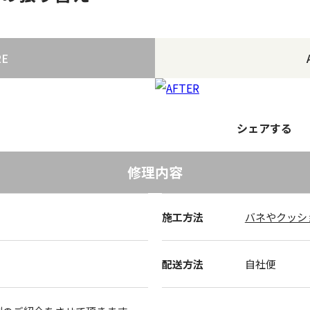
RE
シェアする
修理内容
施工方法
バネやクッシ
配送方法
自社便