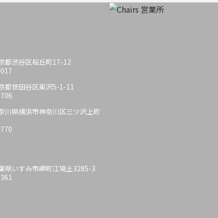
 東京都渋谷区桜丘町17-12
4017
 東京都世田谷区奥沢5-1-11
6706
6 神奈川県横浜市神奈川区三ツ沢上町
4770
 千葉県いすみ市岬町江場土3285-3
6361