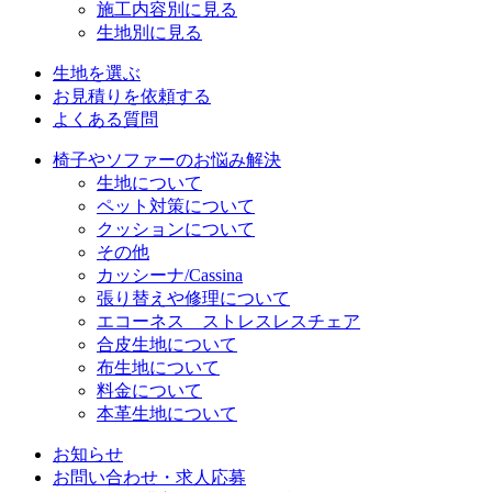
施工内容別に見る
生地別に見る
生地を選ぶ
お見積りを依頼する
よくある質問
椅子やソファーのお悩み解決
生地について
ペット対策について
クッションについて
その他
カッシーナ/Cassina
張り替えや修理について
エコーネス ストレスレスチェア
合皮生地について
布生地について
料金について
本革生地について
お知らせ
お問い合わせ・求人応募