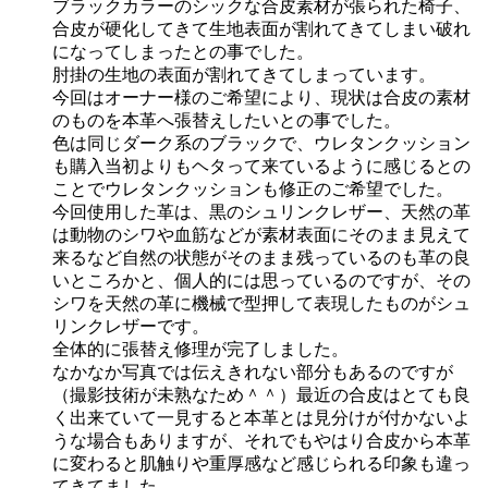
ブラックカラーのシックな合皮素材が張られた椅子、
合皮が硬化してきて生地表面が割れてきてしまい破れ
になってしまったとの事でした。
肘掛の生地の表面が割れてきてしまっています。
今回はオーナー様のご希望により、現状は合皮の素材
のものを本革へ張替えしたいとの事でした。
色は同じダーク系のブラックで、ウレタンクッション
も購入当初よりもヘタって来ているように感じるとの
ことでウレタンクッションも修正のご希望でした。
今回使用した革は、黒のシュリンクレザー、天然の革
は動物のシワや血筋などが素材表面にそのまま見えて
来るなど自然の状態がそのまま残っているのも革の良
いところかと、個人的には思っているのですが、その
シワを天然の革に機械で型押して表現したものがシュ
リンクレザーです。
全体的に張替え修理が完了しました。
なかなか写真では伝えきれない部分もあるのですが
（撮影技術が未熟なため＾＾）最近の合皮はとても良
く出来ていて一見すると本革とは見分けが付かないよ
うな場合もありますが、それでもやはり合皮から本革
に変わると肌触りや重厚感など感じられる印象も違っ
てきてました。