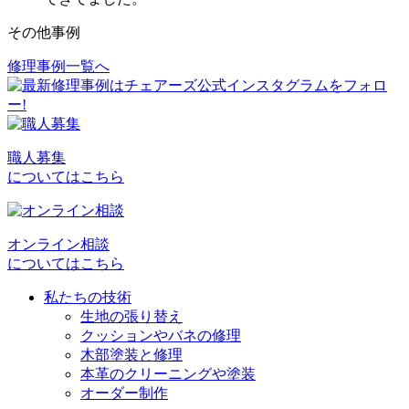
その他事例
修理事例一覧へ
投
稿
ナ
ビ
職人募集
についてはこちら
ゲ
ー
シ
オンライン相談
についてはこちら
ョ
私たちの技術
ン
生地の張り替え
クッションやバネの修理
木部塗装と修理
本革のクリーニングや塗装
オーダー制作