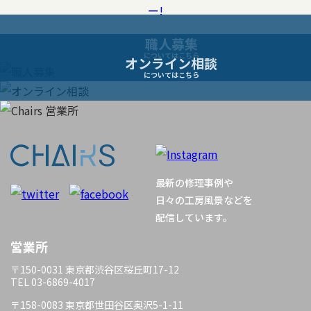
ゲ
ー
職人募集
についてはこちら
オンライン相談
シ
についてはこちら
ョ
ン
最新の修理事例や
日々の工房風景などを
配信しています。
営業所
〒150-0031 東京都渋谷区桜丘町17-12
TEL 03-6869-4017
〒158-0083 東京都世田谷区奥沢5-1-11