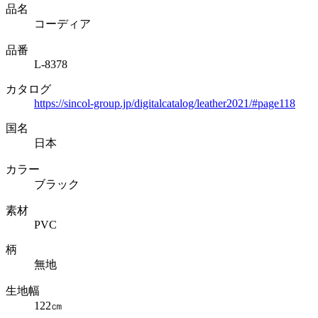
品名
コーディア
品番
L-8378
カタログ
https://sincol-group.jp/digitalcatalog/leather2021/#page118
国名
日本
カラー
ブラック
素材
PVC
柄
無地
生地幅
122㎝