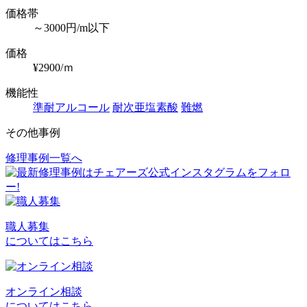
価格帯
～3000円/m以下
価格
¥2900/ｍ
機能性
準耐アルコール
耐次亜塩素酸
難燃
その他事例
修理事例一覧へ
投
稿
ナ
ビ
職人募集
についてはこちら
ゲ
ー
シ
オンライン相談
についてはこちら