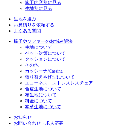
施工内容別に見る
生地別に見る
生地を選ぶ
お見積りを依頼する
よくある質問
椅子やソファーのお悩み解決
生地について
ペット対策について
クッションについて
その他
カッシーナ/Cassina
張り替えや修理について
エコーネス ストレスレスチェア
合皮生地について
布生地について
料金について
本革生地について
お知らせ
お問い合わせ・求人応募