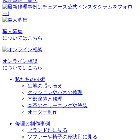
修理事例一覧へ
投
稿
ナ
ビ
職人募集
についてはこちら
ゲ
ー
シ
オンライン相談
についてはこちら
ョ
私たちの技術
ン
生地の張り替え
クッションやバネの修理
木部塗装と修理
本革のクリーニングや塗装
オーダー制作
修理と制作事例
ブランド別に見る
ソファーや椅子の形状別に見る