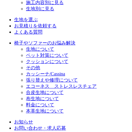
施工内容別に見る
生地別に見る
生地を選ぶ
お見積りを依頼する
よくある質問
椅子やソファーのお悩み解決
生地について
ペット対策について
クッションについて
その他
カッシーナ/Cassina
張り替えや修理について
エコーネス ストレスレスチェア
合皮生地について
布生地について
料金について
本革生地について
お知らせ
お問い合わせ・求人応募