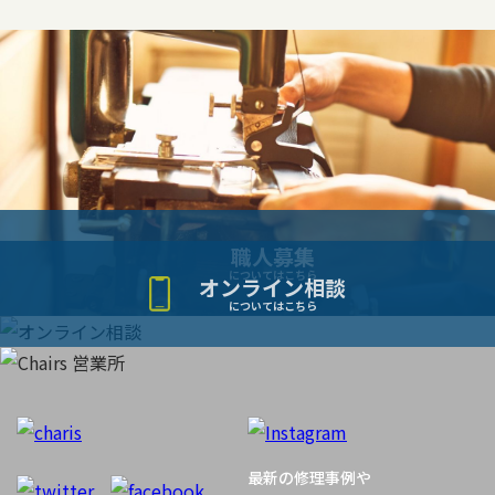
ー
シ
ョ
ン
職人募集
についてはこちら
オンライン相談
についてはこちら
最新の修理事例や