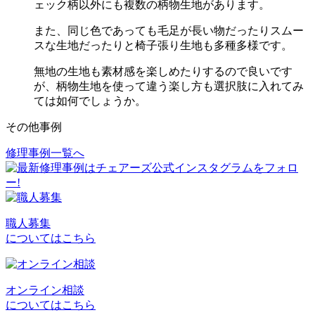
ェック柄以外にも複数の柄物生地があります。
また、同じ色であっても毛足が長い物だったりスムー
スな生地だったりと椅子張り生地も多種多様です。
無地の生地も素材感を楽しめたりするので良いです
が、柄物生地を使って違う楽し方も選択肢に入れてみ
ては如何でしょうか。
その他事例
修理事例一覧へ
投
稿
ナ
ビ
職人募集
についてはこちら
ゲ
ー
シ
オンライン相談
についてはこちら
ョ