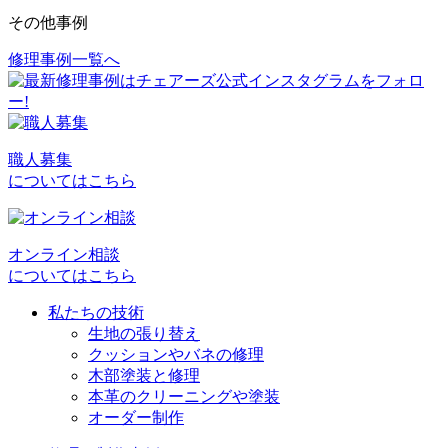
その他事例
修理事例一覧へ
投
稿
ナ
ビ
職人募集
についてはこちら
ゲ
ー
シ
オンライン相談
についてはこちら
ョ
私たちの技術
ン
生地の張り替え
クッションやバネの修理
木部塗装と修理
本革のクリーニングや塗装
オーダー制作