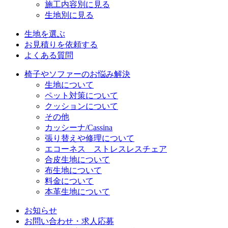
施工内容別に見る
生地別に見る
生地を選ぶ
お見積りを依頼する
よくある質問
椅子やソファーのお悩み解決
生地について
ペット対策について
クッションについて
その他
カッシーナ/Cassina
張り替えや修理について
エコーネス ストレスレスチェア
合皮生地について
布生地について
料金について
本革生地について
お知らせ
お問い合わせ・求人応募