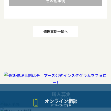
その他事例
投
修理事例一覧へ
稿
ナ
ビ
ゲ
ー
職人募集
についてはこちら
オンライン相談
シ
についてはこちら