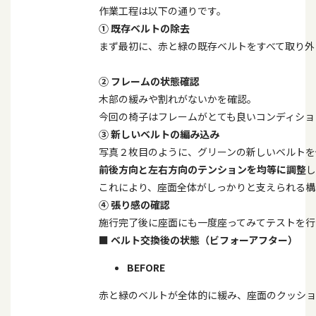
作業工程は以下の通りです。
①
既存ベルトの除去
まず最初に、赤と緑の既存ベルトをすべて取り外
②
フレームの状態確認
木部の緩みや割れがないかを確認。
今回の椅子はフレームがとても良いコンディショ
③
新しいベルトの編み込み
写真２枚目のように、グリーンの新しいベルトを
前後方向と左右方向のテンションを均等に調整
し
これにより、座面全体がしっかりと支えられる構
④
張り感の確認
施行完了後に座面にも一度座ってみてテストを行
■
ベルト交換後の状態（ビフォーアフター）
BEFORE
赤と緑のベルトが全体的に緩み、座面のクッショ