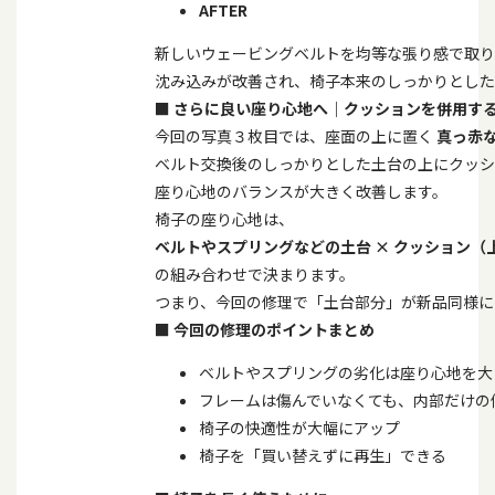
AFTER
新しいウェービングベルトを均等な張り感で取り
沈み込みが改善され、椅子本来のしっかりとした
■
さらに良い座り心地へ｜クッションを併用す
今回の写真３枚目では、座面の上に置く
真っ赤
ベルト交換後のしっかりとした土台の上にクッシ
座り心地のバランスが大きく改善します。
椅子の座り心地は、
ベルトやスプリングなどの土台
×
クッション（
の組み合わせで決まります。
つまり、今回の修理で「土台部分」が新品同様に
■
今回の修理のポイントまとめ
ベルトやスプリングの劣化は座り心地を大
フレームは傷んでいなくても、内部だけの
椅子の快適性が大幅にアップ
椅子を「買い替えずに再生」できる