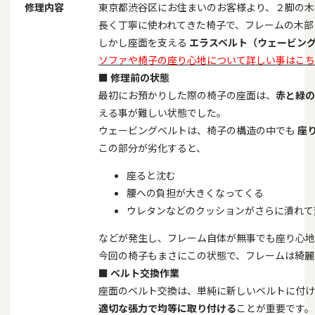
修理内容
東京都渋谷区にお住まいのお客様より、２脚の木
長く丁寧に使われてきた椅子で、フレームの木部
しかし座面を支える
エラスベルト（ウェービン
ソファや椅子の座り心地について詳しい事はこち
■
修理前の状態
最初にお預かりした際の椅子の座面は、
赤と緑の
える事が難しい状態でした。
ウェービングベルトは、椅子の構造の中でも
座
この部分が劣化すると、
座ると沈む
腰への負担が大きくなってくる
ウレタンなどのクッションがさらに潰れて
などが発生し、フレーム自体が無事でも座り心地
今回の椅子もまさにこの状態で、フレームは綺麗
■
ベルト交換作業
座面のベルト交換は、単純に新しいベルトに付け
適切な張力で均等に取り付ける
ことが重要です。