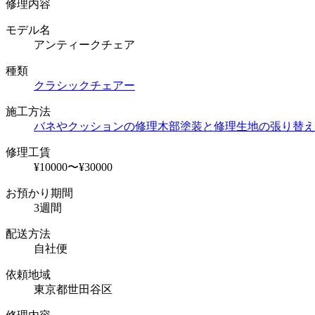
修理内容
モデル名
アンティークチェア
種類
クラシックチェアー
施工方法
バネやクッションの修理
木部塗装と修理
生地の張り替え
修理工賃
¥10000〜¥30000
お預かり期間
3週間
配送方法
自社便
依頼地域
東京都世田谷区