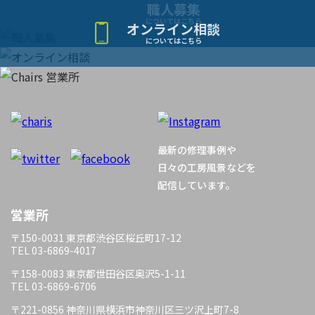
ー
職人募集
についてはこちら
オンライン相談
シ
についてはこちら
ョ
ン
最新の修理事例や
日々の工房風景などを
配信しています。
営業所
〒150-0031 東京都渋谷区桜丘町17-12
TEL 03-6869-4017
〒158-0083 東京都世田谷区奥沢5-1-11
TEL 03-6869-6706
〒221-0856 神奈川県横浜市神奈川区三ツ沢上町7-8