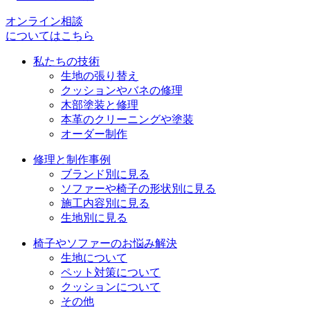
ー
シ
オンライン相談
についてはこちら
ョ
私たちの技術
ン
生地の張り替え
クッションやバネの修理
木部塗装と修理
本革のクリーニングや塗装
オーダー制作
修理と制作事例
ブランド別に見る
ソファーや椅子の形状別に見る
施工内容別に見る
生地別に見る
椅子やソファーのお悩み解決
生地について
ペット対策について
クッションについて
その他