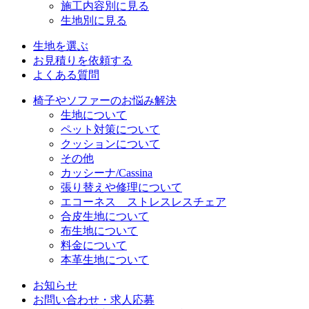
施工内容別に見る
生地別に見る
生地を選ぶ
お見積りを依頼する
よくある質問
椅子やソファーのお悩み解決
生地について
ペット対策について
クッションについて
その他
カッシーナ/Cassina
張り替えや修理について
エコーネス ストレスレスチェア
合皮生地について
布生地について
料金について
本革生地について
お知らせ
お問い合わせ・求人応募