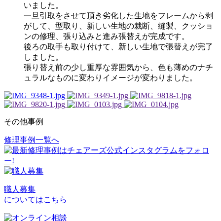
いました。
一旦引取をさせて頂き劣化した生地をフレームから剥
がして、型取り、新しい生地の裁断、縫製、クッショ
ンの修理、張り込みと進み張替えが完成です。
後ろの取手も取り付けて、新しい生地で張替えが完了
しました。
張り替え前の少し重厚な雰囲気から、色も薄めのナチ
ュラルなものに変わりイメージが変わりました。
その他事例
修理事例一覧へ
投
稿
ナ
ビ
職人募集
についてはこちら
ゲ