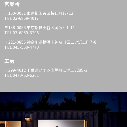
営業所
〒150-0031 東京都渋谷区桜丘町17-12
TEL 03-6869-4017
〒158-0083 東京都世田谷区奥沢5-1-11
TEL 03-6869-6706
〒221-0856 神奈川県横浜市神奈川区三ツ沢上町7-8
TEL 045-550-4770
工房
〒299-4612 千葉県いすみ市岬町江場土3285-3
TEL 0470-62-6361