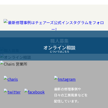
職人募集
についてはこちら
オンライン相談
についてはこちら
最新の修理事例や
日々の工房風景などを
配信しています。