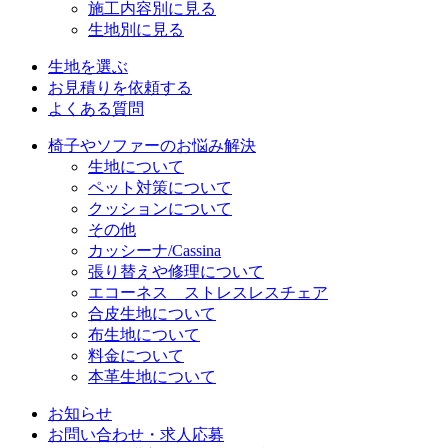
施工内容別に見る
生地別に見る
生地を選ぶ
お見積りを依頼する
よくある質問
椅子やソファーのお悩み解決
生地について
ペット対策について
クッションについて
その他
カッシーナ/Cassina
張り替えや修理について
エコーネス ストレスレスチェア
合皮生地について
布生地について
料金について
本革生地について
お知らせ
お問い合わせ・求人応募