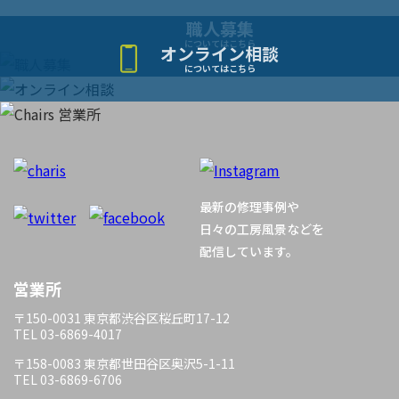
ー
職人募集
についてはこちら
オンライン相談
シ
についてはこちら
ョ
ン
最新の修理事例や
日々の工房風景などを
配信しています。
営業所
〒150-0031 東京都渋谷区桜丘町17-12
TEL 03-6869-4017
〒158-0083 東京都世田谷区奥沢5-1-11
TEL 03-6869-6706