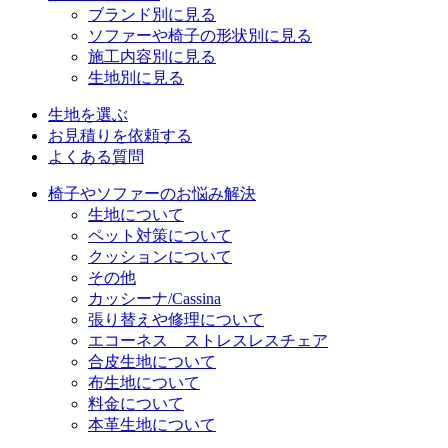
ブランド別に見る
ソファーや椅子の形状別に見る
施工内容別に見る
生地別に見る
生地を選ぶ
お見積りを依頼する
よくある質問
椅子やソファーのお悩み解決
生地について
ペット対策について
クッションについて
その他
カッシーナ/Cassina
張り替えや修理について
エコーネス ストレスレスチェア
合皮生地について
布生地について
料金について
本革生地について