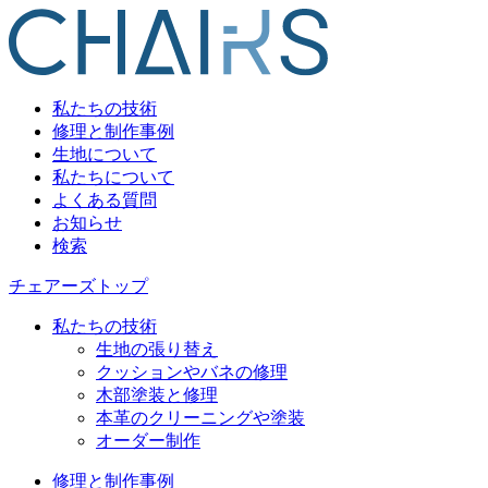
私たちの技術
修理と制作事例
生地について
私たちについて
よくある質問
お知らせ
検索
チェアーズトップ
私たちの技術
生地の張り替え
クッションやバネの修理
木部塗装と修理
本革のクリーニングや塗装
オーダー制作
修理と制作事例