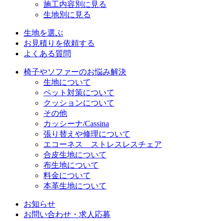
施工内容別に見る
生地別に見る
生地を選ぶ
お見積りを依頼する
よくある質問
椅子やソファーのお悩み解決
生地について
ペット対策について
クッションについて
その他
カッシーナ/Cassina
張り替えや修理について
エコーネス ストレスレスチェア
合皮生地について
布生地について
料金について
本革生地について
お知らせ
お問い合わせ・求人応募