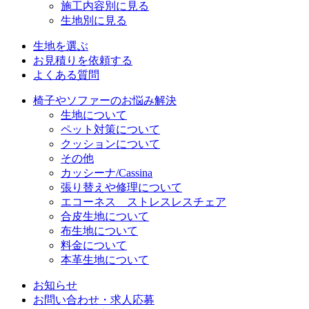
施工内容別に見る
生地別に見る
生地を選ぶ
お見積りを依頼する
よくある質問
椅子やソファーのお悩み解決
生地について
ペット対策について
クッションについて
その他
カッシーナ/Cassina
張り替えや修理について
エコーネス ストレスレスチェア
合皮生地について
布生地について
料金について
本革生地について
お知らせ
お問い合わせ・求人応募