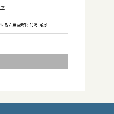
以下
ル
耐次亜塩素酸
防汚
難燃