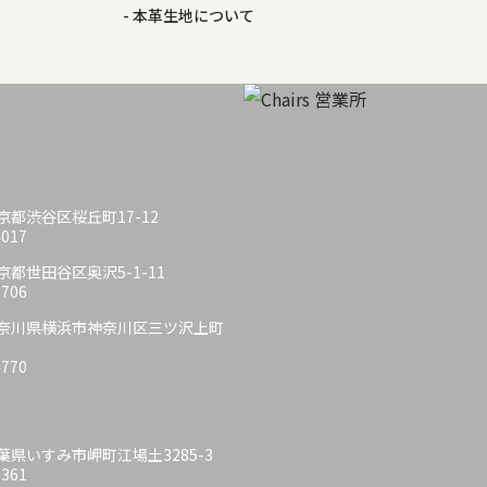
本革生地について
 東京都渋谷区桜丘町17-12
4017
 東京都世田谷区奥沢5-1-11
6706
6 神奈川県横浜市神奈川区三ツ沢上町
4770
 千葉県いすみ市岬町江場土3285-3
6361