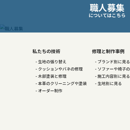
職人募集
稿
についてはこちら
ナ
ビ
ゲ
私たちの技術
修理と制作事例
生地の張り替え
ブランド別に見
ー
クッションやバネの修理
ソファーや椅子
木部塗装と修理
施工内容別に見
シ
本革のクリーニングや塗装
生地別に見る
オーダー制作
ョ
ン