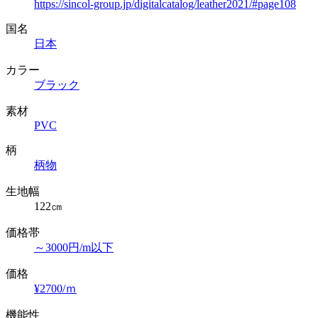
https://sincol-group.jp/digitalcatalog/leather2021/#page108
国名
日本
カラー
ブラック
素材
PVC
柄
柄物
生地幅
122㎝
価格帯
～3000円/m以下
価格
¥2700/ｍ
機能性