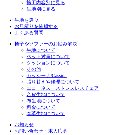
施工内容別に見る
生地別に見る
生地を選ぶ
お見積りを依頼する
よくある質問
椅子やソファーのお悩み解決
生地について
ペット対策について
クッションについて
その他
カッシーナ/Cassina
張り替えや修理について
エコーネス ストレスレスチェア
合皮生地について
布生地について
料金について
本革生地について
お知らせ
お問い合わせ・求人応募