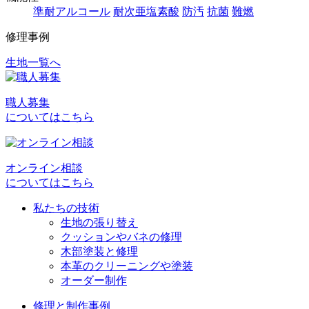
準耐アルコール
耐次亜塩素酸
防汚
抗菌
難燃
修理事例
生地一覧へ
投
稿
職人募集
ナ
についてはこちら
ビ
ゲ
オンライン相談
ー
についてはこちら
シ
私たちの技術
ョ
生地の張り替え
クッションやバネの修理
ン
木部塗装と修理
本革のクリーニングや塗装
オーダー制作
修理と制作事例