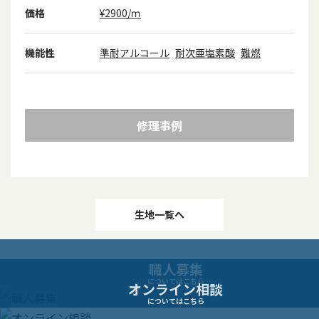
価格
¥2900/ｍ
機能性
準耐アルコール
耐次亜塩素酸
難燃
修理事例
投
生地一覧へ
稿
職人募集
ナ
についてはこちら
オンライン相談
についてはこちら