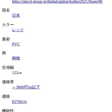
https://sincol-group.jp/digitalcatalog/leather2021/#page98
国名
日本
カラー
レッド
素材
PVC
柄
柄物
生地幅
122㎝
価格帯
～3000円/m以下
価格
¥2700/ｍ
機能性