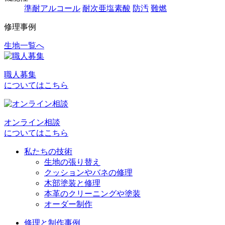
準耐アルコール
耐次亜塩素酸
防汚
難燃
修理事例
生地一覧へ
投
稿
職人募集
ナ
についてはこちら
ビ
ゲ
オンライン相談
ー
についてはこちら
シ
私たちの技術
ョ
生地の張り替え
クッションやバネの修理
ン
木部塗装と修理
本革のクリーニングや塗装
オーダー制作
修理と制作事例