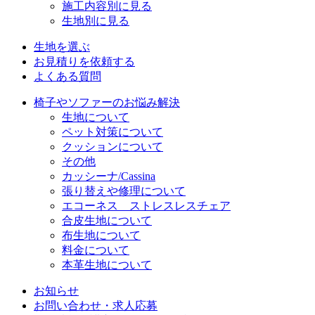
施工内容別に見る
生地別に見る
生地を選ぶ
お見積りを依頼する
よくある質問
椅子やソファーのお悩み解決
生地について
ペット対策について
クッションについて
その他
カッシーナ/Cassina
張り替えや修理について
エコーネス ストレスレスチェア
合皮生地について
布生地について
料金について
本革生地について
お知らせ
お問い合わせ・求人応募