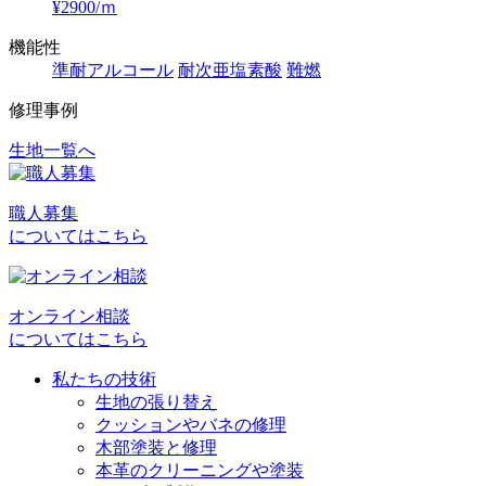
¥2900/ｍ
機能性
準耐アルコール
耐次亜塩素酸
難燃
修理事例
生地一覧へ
投
稿
職人募集
ナ
についてはこちら
ビ
ゲ
オンライン相談
ー
についてはこちら
シ
私たちの技術
ョ
生地の張り替え
クッションやバネの修理
ン
木部塗装と修理
本革のクリーニングや塗装