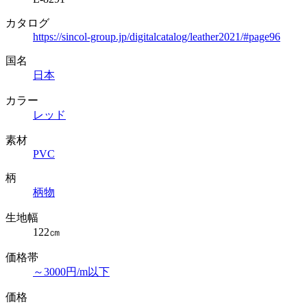
カタログ
https://sincol-group.jp/digitalcatalog/leather2021/#page96
国名
日本
カラー
レッド
素材
PVC
柄
柄物
生地幅
122㎝
価格帯
～3000円/m以下
価格