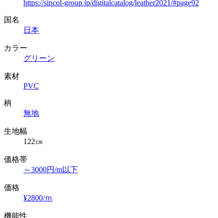
https://sincol-group.jp/digitalcatalog/leather2021/#page92
国名
日本
カラー
グリーン
素材
PVC
柄
無地
生地幅
122㎝
価格帯
～3000円/m以下
価格
¥2800/ｍ
機能性