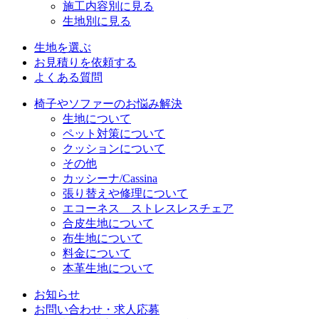
施工内容別に見る
生地別に見る
生地を選ぶ
お見積りを依頼する
よくある質問
椅子やソファーのお悩み解決
生地について
ペット対策について
クッションについて
その他
カッシーナ/Cassina
張り替えや修理について
エコーネス ストレスレスチェア
合皮生地について
布生地について
料金について
本革生地について
お知らせ
お問い合わせ・求人応募