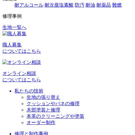
耐アルコール
耐次亜塩素酸
防汚
耐油
耐薬品
難燃
修理事例
生地一覧へ
投
稿
職人募集
ナ
についてはこちら
ビ
ゲ
オンライン相談
ー
についてはこちら
シ
私たちの技術
ョ
生地の張り替え
クッションやバネの修理
ン
木部塗装と修理
本革のクリーニングや塗装
オーダー制作
修理と制作事例