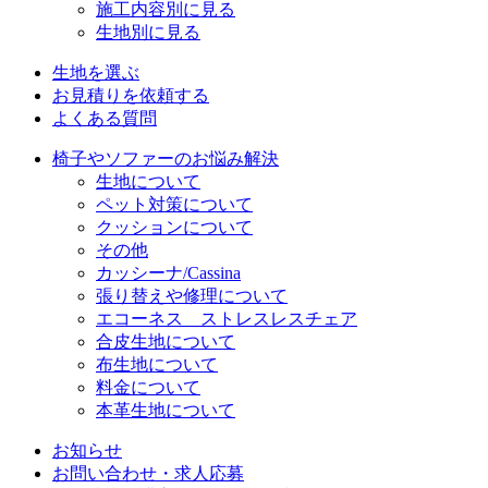
施工内容別に見る
生地別に見る
生地を選ぶ
お見積りを依頼する
よくある質問
椅子やソファーのお悩み解決
生地について
ペット対策について
クッションについて
その他
カッシーナ/Cassina
張り替えや修理について
エコーネス ストレスレスチェア
合皮生地について
布生地について
料金について
本革生地について
お知らせ
お問い合わせ・求人応募