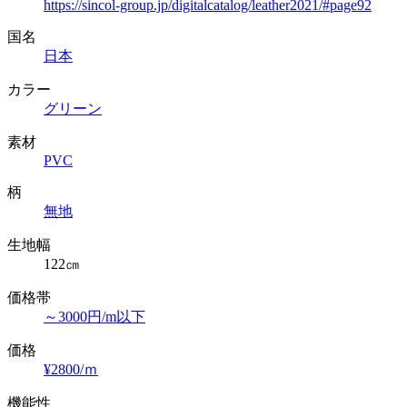
https://sincol-group.jp/digitalcatalog/leather2021/#page92
国名
日本
カラー
グリーン
素材
PVC
柄
無地
生地幅
122㎝
価格帯
～3000円/m以下
価格
¥2800/ｍ
機能性