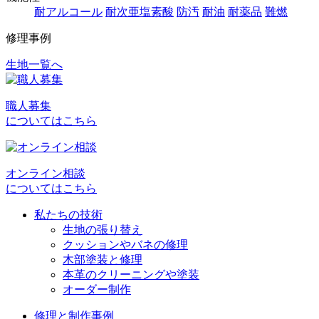
耐アルコール
耐次亜塩素酸
防汚
耐油
耐薬品
難燃
修理事例
生地一覧へ
投
稿
職人募集
ナ
についてはこちら
ビ
ゲ
オンライン相談
ー
についてはこちら
シ
私たちの技術
ョ
生地の張り替え
クッションやバネの修理
ン
木部塗装と修理
本革のクリーニングや塗装
オーダー制作
修理と制作事例