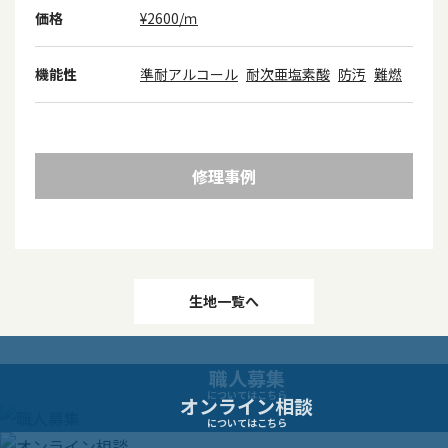
価格
¥2600/ｍ
機能性
準耐アルコール
耐次亜塩素酸
防汚
難燃
修理事例
投
生地一覧へ
稿
職人募集
ナ
についてはこちら
オンライン相談
についてはこちら