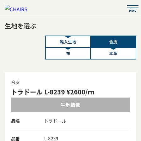
生地を選ぶ
輸入生地
合皮
布
本革
合皮
トラドール L-8239 ¥2600/ｍ
生地情報
品名
トラドール
品番
L-8239