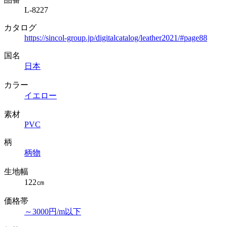
L-8227
カタログ
https://sincol-group.jp/digitalcatalog/leather2021/#page88
国名
日本
カラー
イエロー
素材
PVC
柄
柄物
生地幅
122㎝
価格帯
～3000円/m以下