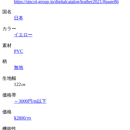
https://sincol-group.jp/digitalcatalog/leather2021/#page86
国名
日本
カラー
イエロー
素材
PVC
柄
無地
生地幅
122㎝
価格帯
～3000円/m以下
価格
¥2800/ｍ
機能性