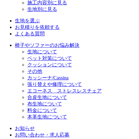
施工内容別に見る
生地別に見る
生地を選ぶ
お見積りを依頼する
よくある質問
椅子やソファーのお悩み解決
生地について
ペット対策について
クッションについて
その他
カッシーナ/Cassina
張り替えや修理について
エコーネス ストレスレスチェア
合皮生地について
布生地について
料金について
本革生地について
お知らせ
お問い合わせ・求人応募