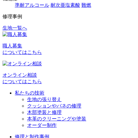
準耐アルコール
耐次亜塩素酸
難燃
修理事例
生地一覧へ
投
稿
職人募集
ナ
についてはこちら
ビ
ゲ
オンライン相談
ー
についてはこちら
シ
私たちの技術
ョ
生地の張り替え
クッションやバネの修理
ン
木部塗装と修理
本革のクリーニングや塗装
オーダー制作
修理と制作事例