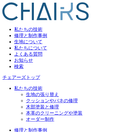
私たちの技術
修理と制作事例
生地について
私たちについて
よくある質問
お知らせ
検索
チェアーズトップ
私たちの技術
生地の張り替え
クッションやバネの修理
木部塗装と修理
本革のクリーニングや塗装
オーダー制作
修理と制作事例