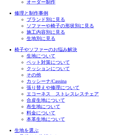
オーダー制作
修理と制作事例
ブランド別に見る
ソファーや椅子の形状別に見る
施工内容別に見る
生地別に見る
椅子やソファーのお悩み解決
生地について
ペット対策について
クッションについて
その他
カッシーナ/Cassina
張り替えや修理について
エコーネス ストレスレスチェア
合皮生地について
布生地について
料金について
本革生地について
生地を選ぶ