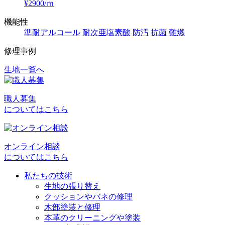
¥2900/ｍ
機能性
準耐アルコール
耐次亜塩素酸
防汚
抗菌
難燃
修理事例
生地一覧へ
投
稿
職人募集
ナ
についてはこちら
ビ
ゲ
オンライン相談
ー
についてはこちら
シ
私たちの技術
ョ
生地の張り替え
クッションやバネの修理
ン
木部塗装と修理
本革のクリーニングや塗装