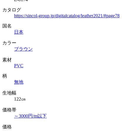
カタログ
https://sincol-group.jp/digitalcatalog/leather2021/#page78
国名
日本
カラー
ブラウン
素材
PVC
柄
無地
生地幅
122㎝
価格帯
～3000円/m以下
価格