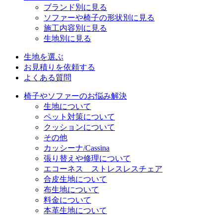
ブランド別に見る
ソファーや椅子の形状別に見る
施工内容別に見る
生地別に見る
生地を選ぶ
お見積りを依頼する
よくある質問
椅子やソファーのお悩み解決
生地について
ペット対策について
クッションについて
その他
カッシーナ/Cassina
張り替えや修理について
エコーネス ストレスレスチェア
合皮生地について
布生地について
料金について
本革生地について