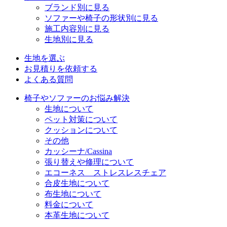
ブランド別に見る
ソファーや椅子の形状別に見る
施工内容別に見る
生地別に見る
生地を選ぶ
お見積りを依頼する
よくある質問
椅子やソファーのお悩み解決
生地について
ペット対策について
クッションについて
その他
カッシーナ/Cassina
張り替えや修理について
エコーネス ストレスレスチェア
合皮生地について
布生地について
料金について
本革生地について