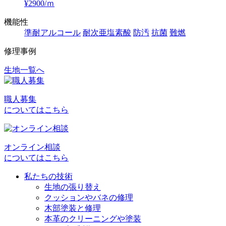
¥2900/ｍ
機能性
準耐アルコール
耐次亜塩素酸
防汚
抗菌
難燃
修理事例
生地一覧へ
投
稿
職人募集
ナ
についてはこちら
ビ
ゲ
オンライン相談
ー
についてはこちら
シ
私たちの技術
ョ
生地の張り替え
クッションやバネの修理
ン
木部塗装と修理
本革のクリーニングや塗装