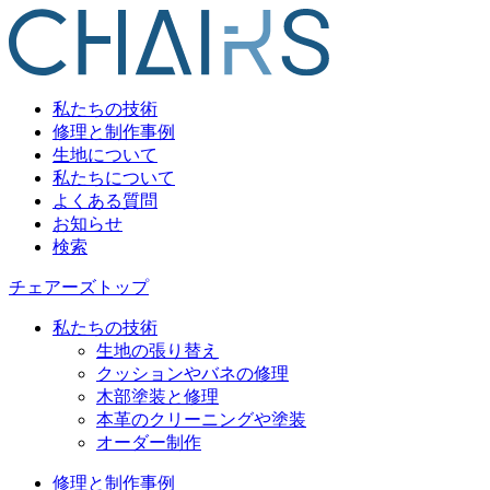
私たちの技術
修理と制作事例
生地について
私たちについて
よくある質問
お知らせ
検索
チェアーズトップ
私たちの技術
生地の張り替え
クッションやバネの修理
木部塗装と修理
本革のクリーニングや塗装
オーダー制作
修理と制作事例