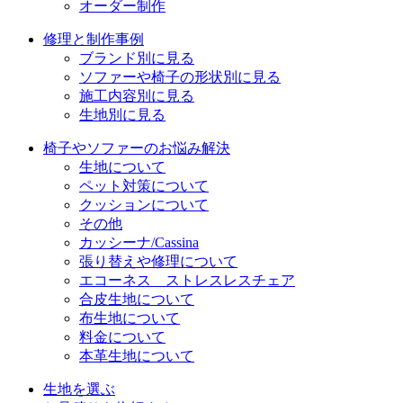
オーダー制作
修理と制作事例
ブランド別に見る
ソファーや椅子の形状別に見る
施工内容別に見る
生地別に見る
椅子やソファーのお悩み解決
生地について
ペット対策について
クッションについて
その他
カッシーナ/Cassina
張り替えや修理について
エコーネス ストレスレスチェア
合皮生地について
布生地について
料金について
本革生地について
生地を選ぶ