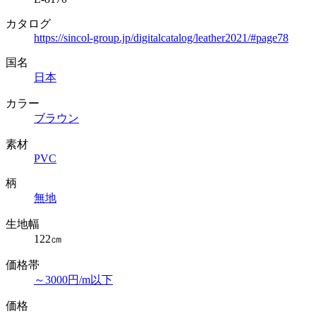
カタログ
https://sincol-group.jp/digitalcatalog/leather2021/#page78
国名
日本
カラー
ブラウン
素材
PVC
柄
無地
生地幅
122㎝
価格帯
～3000円/m以下
価格