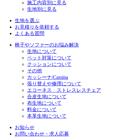
施工内容別に見る
生地別に見る
生地を選ぶ
お見積りを依頼する
よくある質問
椅子やソファーのお悩み解決
生地について
ペット対策について
クッションについて
その他
カッシーナ/Cassina
張り替えや修理について
エコーネス ストレスレスチェア
合皮生地について
布生地について
料金について
本革生地について
お知らせ
お問い合わせ・求人応募