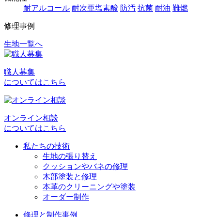
耐アルコール
耐次亜塩素酸
防汚
抗菌
耐油
難燃
修理事例
生地一覧へ
投
稿
職人募集
ナ
についてはこちら
ビ
ゲ
オンライン相談
ー
についてはこちら
シ
私たちの技術
ョ
生地の張り替え
クッションやバネの修理
ン
木部塗装と修理
本革のクリーニングや塗装
オーダー制作
修理と制作事例