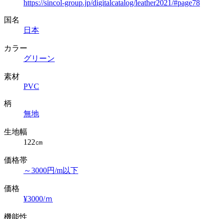
https://sincol-group.jp/digitalcatalog/leather2021/#page78
国名
日本
カラー
グリーン
素材
PVC
柄
無地
生地幅
122㎝
価格帯
～3000円/m以下
価格
¥3000/ｍ
機能性