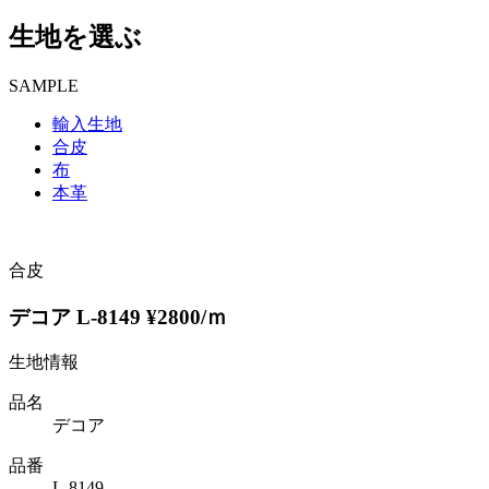
生地を選ぶ
SAMPLE
輸入生地
合皮
布
本革
合皮
デコア L-8149 ¥2800/ｍ
生地情報
品名
デコア
品番
L-8149