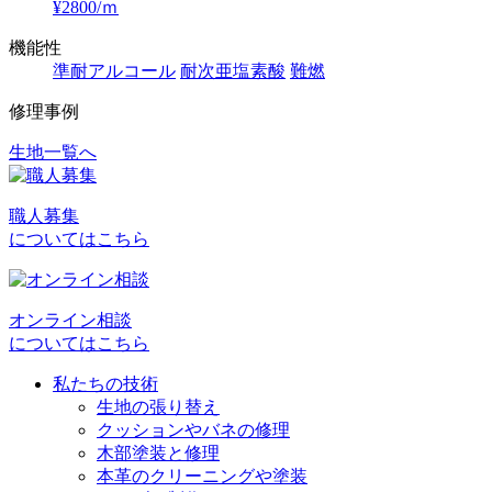
¥2800/ｍ
機能性
準耐アルコール
耐次亜塩素酸
難燃
修理事例
生地一覧へ
投
稿
職人募集
ナ
についてはこちら
ビ
ゲ
オンライン相談
ー
についてはこちら
シ
私たちの技術
ョ
生地の張り替え
クッションやバネの修理
ン
木部塗装と修理
本革のクリーニングや塗装