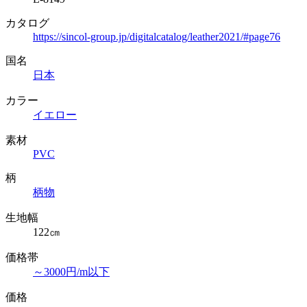
カタログ
https://sincol-group.jp/digitalcatalog/leather2021/#page76
国名
日本
カラー
イエロー
素材
PVC
柄
柄物
生地幅
122㎝
価格帯
～3000円/m以下
価格