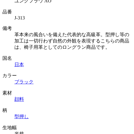
ユングフラウ AO
品番
J-313
備考
革本来の風合いを備えた代表的な高級革。型押し等の
加工は一切行わず自然の外観を表現するこちらの商品
は、椅子用革としてのロングラン商品です。
国名
日本
カラー
ブラック
素材
顔料
柄
型押し
生地幅
半裁