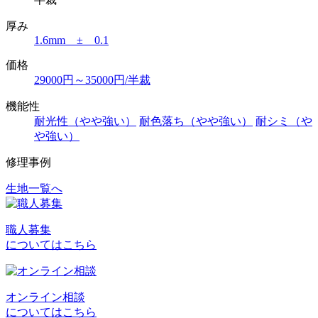
厚み
1.6mm ± 0.1
価格
29000円～35000円/半裁
機能性
耐光性（やや強い）
耐色落ち（やや強い）
耐シミ（や
や強い）
修理事例
生地一覧へ
投
稿
職人募集
ナ
についてはこちら
ビ
ゲ
オンライン相談
ー
についてはこちら