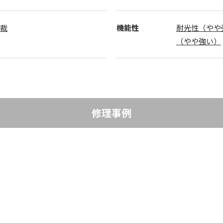
半裁
機能性
耐光性（やや
（やや強い）
修理事例