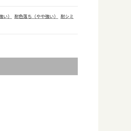
強い）
耐色落ち（やや強い）
耐シミ