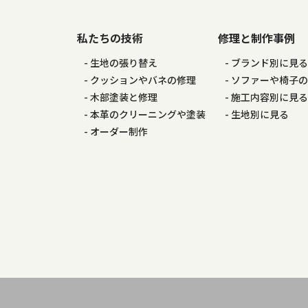
ビ
ゲ
私たちの技術
修理と制作事例
生地の張り替え
ブランド別に見
ー
クッションやバネの修理
ソファーや椅子
木部塗装と修理
施工内容別に見
シ
本革のクリーニングや塗装
生地別に見る
オーダー制作
ョ
ン