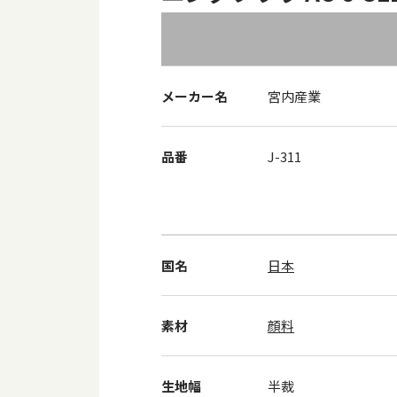
メーカー名
宮内産業
品番
J-311
国名
日本
素材
顔料
生地幅
半裁