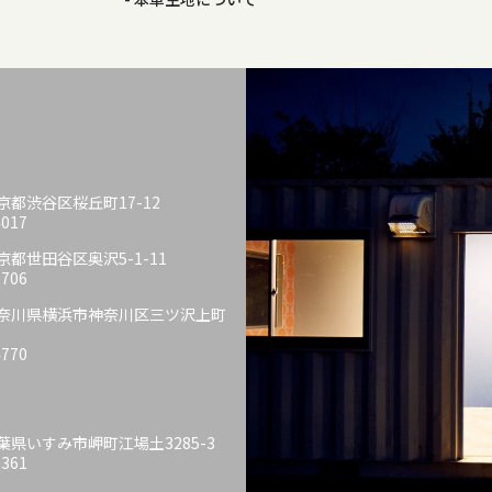
 東京都渋谷区桜丘町17-12
4017
 東京都世田谷区奥沢5-1-11
6706
6 神奈川県横浜市神奈川区三ツ沢上町
4770
 千葉県いすみ市岬町江場土3285-3
6361