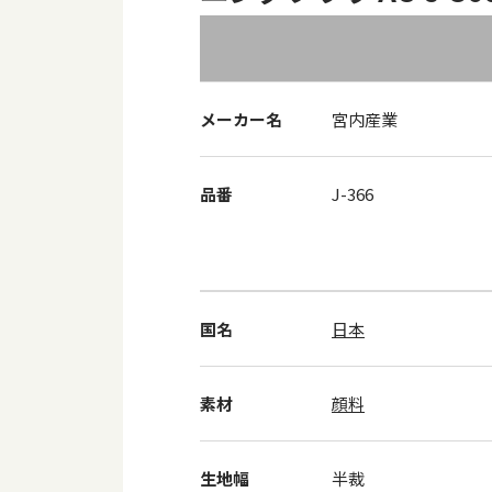
メーカー名
宮内産業
品番
J-366
国名
日本
素材
顔料
生地幅
半裁