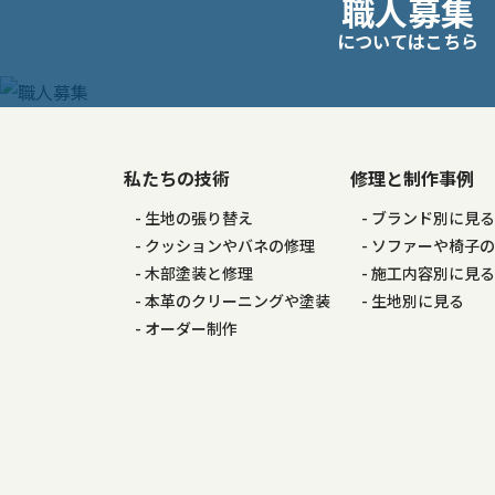
職人募集
稿
についてはこちら
ナ
ビ
ゲ
私たちの技術
修理と制作事例
生地の張り替え
ブランド別に見
ー
クッションやバネの修理
ソファーや椅子
木部塗装と修理
施工内容別に見
シ
本革のクリーニングや塗装
生地別に見る
オーダー制作
ョ
ン