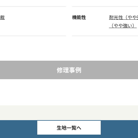
半裁
機能性
耐光性（やや
（やや強い）
修理事例
生地一覧へ