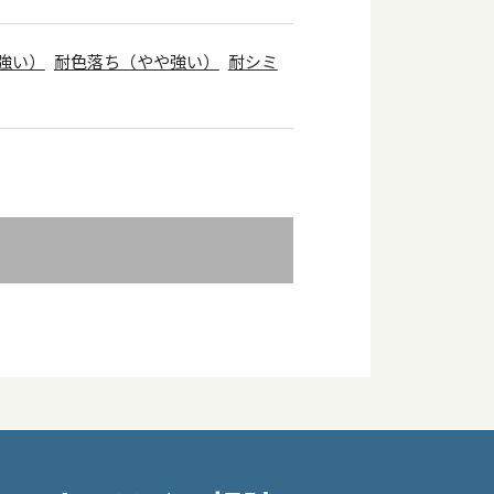
強い）
耐色落ち（やや強い）
耐シミ