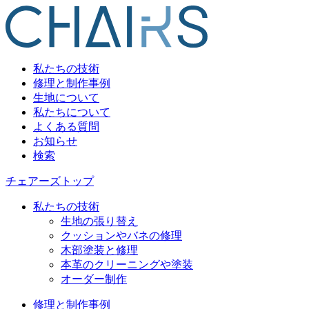
私たちの技術
修理と制作事例
生地について
私たちについて
よくある質問
お知らせ
検索
チェアーズトップ
私たちの技術
生地の張り替え
クッションやバネの修理
木部塗装と修理
本革のクリーニングや塗装
オーダー制作
修理と制作事例