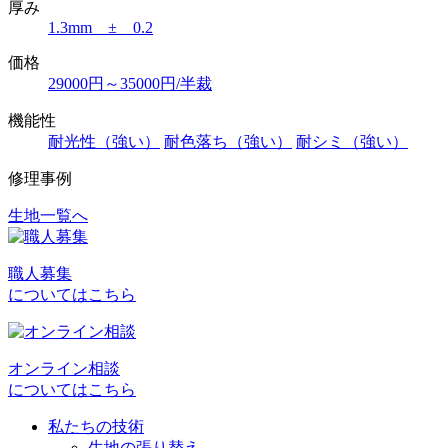
厚み
1.3mm ± 0.2
価格
29000円～35000円/半裁
機能性
耐光性（強い）
耐色落ち（強い）
耐シミ（強い）
修理事例
生地一覧へ
投
稿
職人募集
ナ
についてはこちら
ビ
ゲ
オンライン相談
ー
についてはこちら
シ
私たちの技術
ョ
生地の張り替え