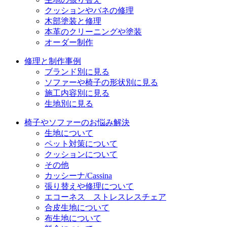
クッションやバネの修理
ン
木部塗装と修理
本革のクリーニングや塗装
オーダー制作
修理と制作事例
ブランド別に見る
ソファーや椅子の形状別に見る
施工内容別に見る
生地別に見る
椅子やソファーのお悩み解決
生地について
ペット対策について
クッションについて
その他
カッシーナ/Cassina
張り替えや修理について
エコーネス ストレスレスチェア
合皮生地について
布生地について