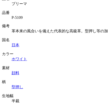
プリーマ
品番
P-5109
備考
革本来の風合いを備えた代表的な高級革。型押し等の加
国名
日本
カラー
ホワイト
素材
顔料
柄
型押し
生地幅
半裁