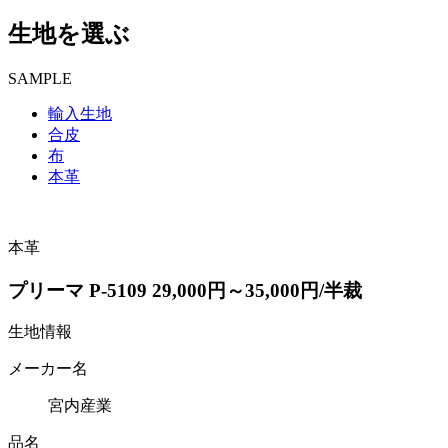
生地を選ぶ
SAMPLE
輸入生地
合皮
布
本革
本革
プリーマ P-5109 29,000円～35,000円/半裁
生地情報
メーカー名
宮内産業
品名