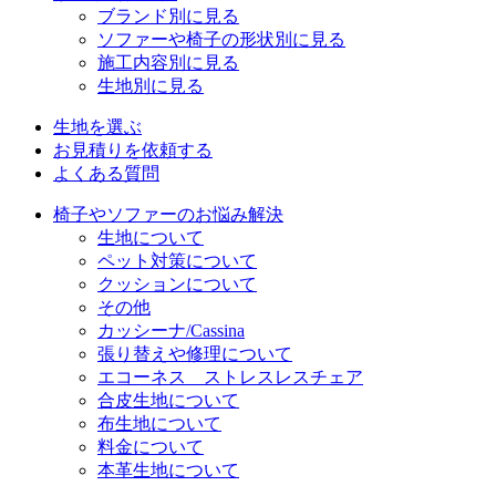
ブランド別に見る
ソファーや椅子の形状別に見る
施工内容別に見る
生地別に見る
生地を選ぶ
お見積りを依頼する
よくある質問
椅子やソファーのお悩み解決
生地について
ペット対策について
クッションについて
その他
カッシーナ/Cassina
張り替えや修理について
エコーネス ストレスレスチェア
合皮生地について
布生地について
料金について
本革生地について