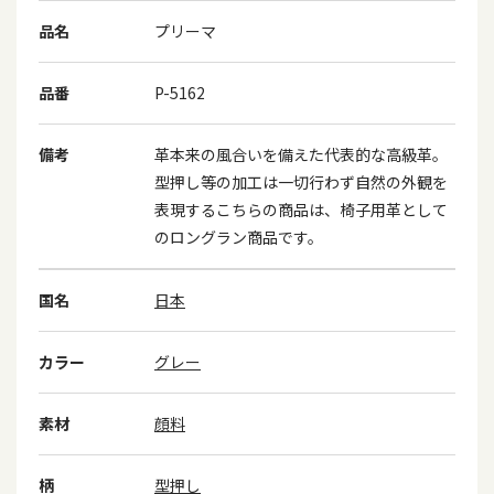
品名
プリーマ
品番
P-5162
備考
革本来の風合いを備えた代表的な高級革。
型押し等の加工は一切行わず自然の外観を
表現するこちらの商品は、椅子用革として
のロングラン商品です。
国名
日本
カラー
グレー
素材
顔料
柄
型押し