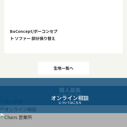
BoConcept/ボーコンセプ
ト ソファー 部分張り替え
投
生地一覧へ
稿
職人募集
ナ
についてはこちら
オンライン相談
についてはこちら
ビ
ゲ