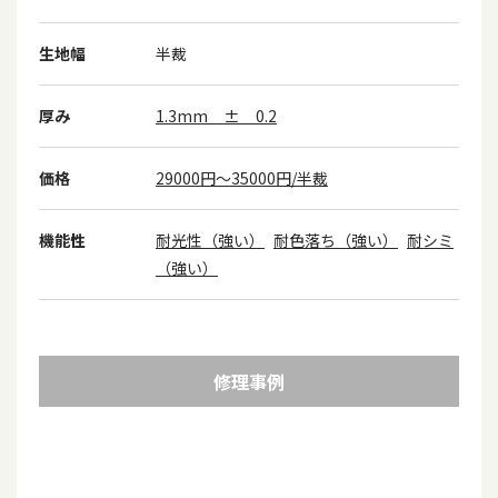
生地幅
半裁
厚み
1.3mm ± 0.2
価格
29000円～35000円/半裁
機能性
耐光性（強い）
耐色落ち（強い）
耐シミ
（強い）
修理事例