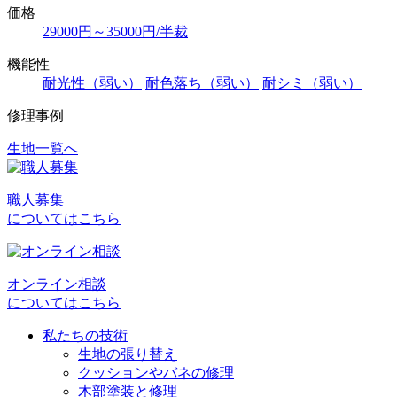
価格
29000円～35000円/半裁
機能性
耐光性（弱い）
耐色落ち（弱い）
耐シミ（弱い）
修理事例
生地一覧へ
投
稿
職人募集
ナ
についてはこちら
ビ
ゲ
オンライン相談
ー
についてはこちら
シ
私たちの技術
ョ
生地の張り替え
クッションやバネの修理
ン
木部塗装と修理