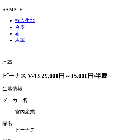
SAMPLE
輸入生地
合皮
布
本革
本革
ビーナス V-13 29,000円～35,000円/半裁
生地情報
メーカー名
宮内産業
品名
ビーナス