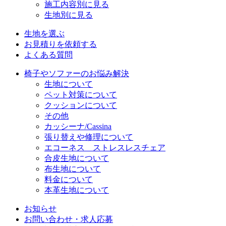
施工内容別に見る
生地別に見る
生地を選ぶ
お見積りを依頼する
よくある質問
椅子やソファーのお悩み解決
生地について
ペット対策について
クッションについて
その他
カッシーナ/Cassina
張り替えや修理について
エコーネス ストレスレスチェア
合皮生地について
布生地について
料金について
本革生地について
お知らせ
お問い合わせ・求人応募