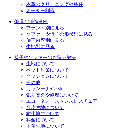
本革のクリーニングや塗装
オーダー制作
修理と制作事例
ブランド別に見る
ソファーや椅子の形状別に見る
施工内容別に見る
生地別に見る
椅子やソファーのお悩み解決
生地について
ペット対策について
クッションについて
その他
カッシーナ/Cassina
張り替えや修理について
エコーネス ストレスレスチェア
合皮生地について
布生地について
料金について
本革生地について