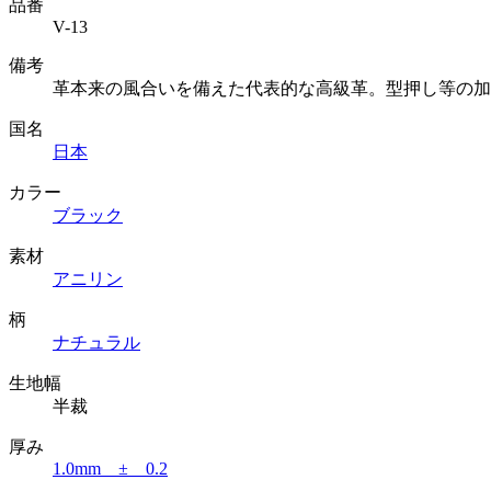
品番
V-13
備考
革本来の風合いを備えた代表的な高級革。型押し等の加
国名
日本
カラー
ブラック
素材
アニリン
柄
ナチュラル
生地幅
半裁
厚み
1.0mm ± 0.2