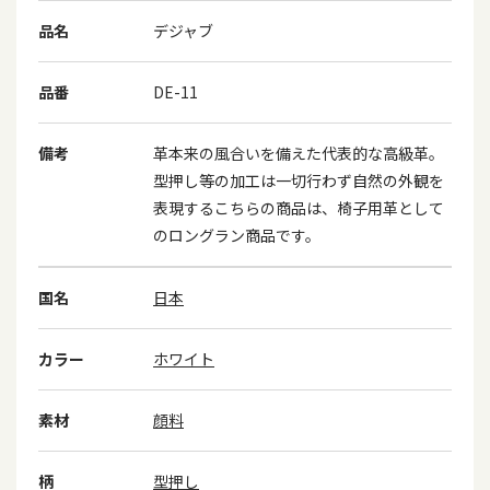
品名
デジャブ
品番
DE-11
備考
革本来の風合いを備えた代表的な高級革。
型押し等の加工は一切行わず自然の外観を
表現するこちらの商品は、椅子用革として
のロングラン商品です。
国名
日本
カラー
ホワイト
素材
顔料
柄
型押し