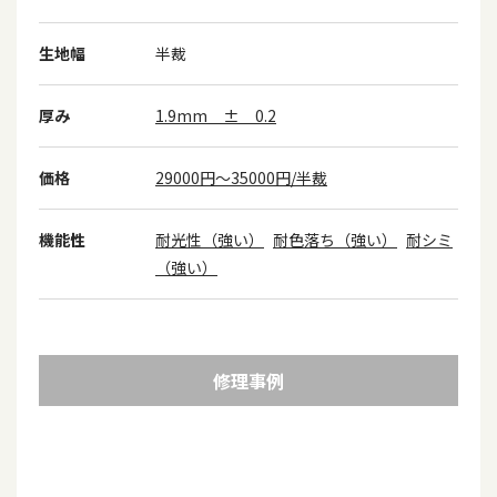
生地幅
半裁
厚み
1.9mm ± 0.2
価格
29000円～35000円/半裁
機能性
耐光性（強い）
耐色落ち（強い）
耐シミ
（強い）
修理事例