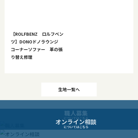
【ROLFBENZ ロルフベン
ツ】DONOドノラウンジ
コーナーソファー 革の張
り替え修理
投
生地一覧へ
稿
職人募集
ナ
についてはこちら
オンライン相談
についてはこちら
ビ