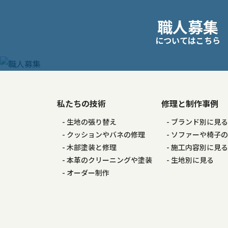
投
職人募集
稿
についてはこちら
ナ
ビ
ゲ
私たちの技術
修理と制作事例
生地の張り替え
ブランド別に見
ー
クッションやバネの修理
ソファーや椅子
木部塗装と修理
施工内容別に見
シ
本革のクリーニングや塗装
生地別に見る
オーダー制作
ョ
ン