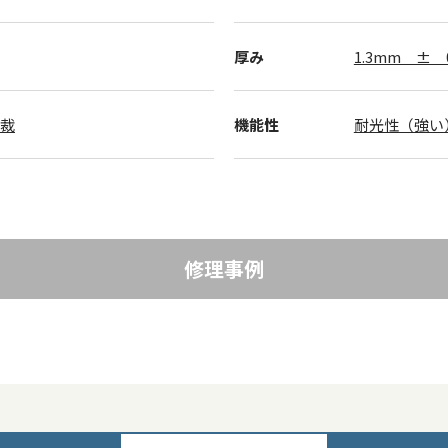
厚み
1.3mm ± 0
半裁
機能性
耐光性（強い
修理事例