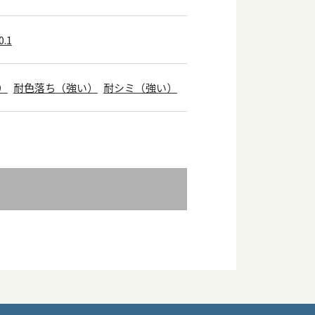
.1
）
耐色落ち（強い）
耐シミ（強い）