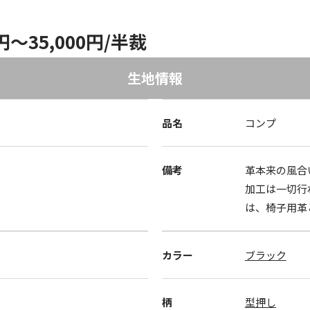
0円～35,000円/半裁
生地情報
品名
コンプ
備考
革本来の風合
加工は一切行
は、椅子用革
カラー
ブラック
柄
型押し