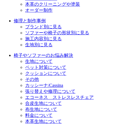
本革のクリーニングや塗装
オーダー制作
修理と制作事例
ブランド別に見る
ソファーや椅子の形状別に見る
施工内容別に見る
生地別に見る
椅子やソファーのお悩み解決
生地について
ペット対策について
クッションについて
その他
カッシーナ/Cassina
張り替えや修理について
エコーネス ストレスレスチェア
合皮生地について
布生地について
料金について
本革生地について