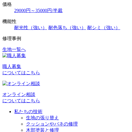
価格
29000円～35000円/半裁
機能性
耐光性（強い）
耐色落ち（強い）
耐シミ（強い）
修理事例
生地一覧へ
投
稿
職人募集
ナ
についてはこちら
ビ
ゲ
オンライン相談
ー
についてはこちら
シ
私たちの技術
ョ
生地の張り替え
クッションやバネの修理
ン
木部塗装と修理