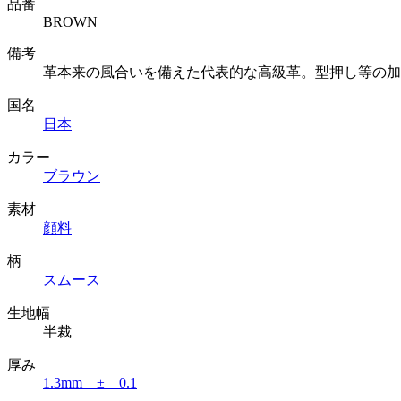
品番
BROWN
備考
革本来の風合いを備えた代表的な高級革。型押し等の加
国名
日本
カラー
ブラウン
素材
顔料
柄
スムース
生地幅
半裁
厚み
1.3mm ± 0.1