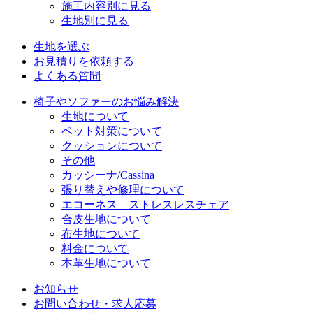
施工内容別に見る
生地別に見る
生地を選ぶ
お見積りを依頼する
よくある質問
椅子やソファーのお悩み解決
生地について
ペット対策について
クッションについて
その他
カッシーナ/Cassina
張り替えや修理について
エコーネス ストレスレスチェア
合皮生地について
布生地について
料金について
本革生地について
お知らせ
お問い合わせ・求人応募