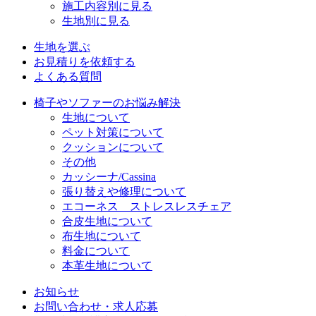
施工内容別に見る
生地別に見る
生地を選ぶ
お見積りを依頼する
よくある質問
椅子やソファーのお悩み解決
生地について
ペット対策について
クッションについて
その他
カッシーナ/Cassina
張り替えや修理について
エコーネス ストレスレスチェア
合皮生地について
布生地について
料金について
本革生地について
お知らせ
お問い合わせ・求人応募