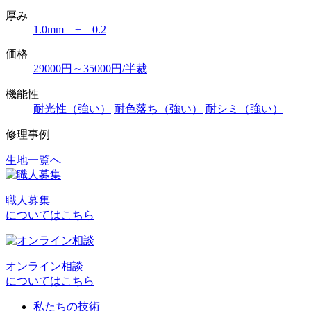
厚み
1.0mm ± 0.2
価格
29000円～35000円/半裁
機能性
耐光性（強い）
耐色落ち（強い）
耐シミ（強い）
修理事例
生地一覧へ
投
稿
職人募集
ナ
についてはこちら
ビ
ゲ
オンライン相談
ー
についてはこちら
シ
私たちの技術