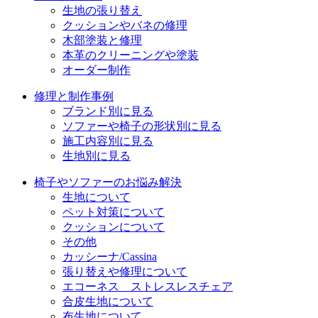
ョ
生地の張り替え
クッションやバネの修理
ン
木部塗装と修理
本革のクリーニングや塗装
オーダー制作
修理と制作事例
ブランド別に見る
ソファーや椅子の形状別に見る
施工内容別に見る
生地別に見る
椅子やソファーのお悩み解決
生地について
ペット対策について
クッションについて
その他
カッシーナ/Cassina
張り替えや修理について
エコーネス ストレスレスチェア
合皮生地について
布生地について