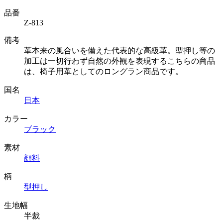
品番
Z-813
備考
革本来の風合いを備えた代表的な高級革。型押し等の
加工は一切行わず自然の外観を表現するこちらの商品
は、椅子用革としてのロングラン商品です。
国名
日本
カラー
ブラック
素材
顔料
柄
型押し
生地幅
半裁